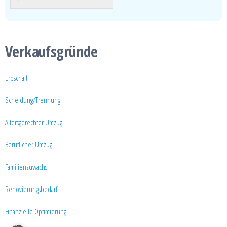
A
l
t
Verkaufsgründe
e
r
n
Erbschaft
a
Scheidung/Trennung
t
i
Altersgerechter Umzug
v
e
Beruflicher Umzug
:
Familienzuwachs
Renovierungsbedarf
Finanzielle Optimierung