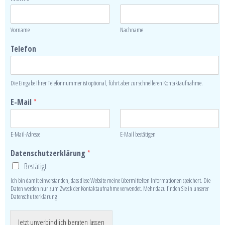
Vorname
Nachname
Telefon
Die Eingabe Ihrer Telefonnummer ist optional, führt aber zur schnelleren Kontaktaufnahme.
E-Mail
*
E-Mail-Adresse
E-Mail bestätigen
Datenschutzerklärung
*
Bestätigt
Ich bin damit einverstanden, dass diese Website meine übermittelten Informationen speichert. Die
Daten werden nur zum Zweck der Kontaktaufnahme verwendet. Mehr dazu finden Sie in unserer
Datenschutzerklärung.
Jetzt unverbindlich beraten lassen